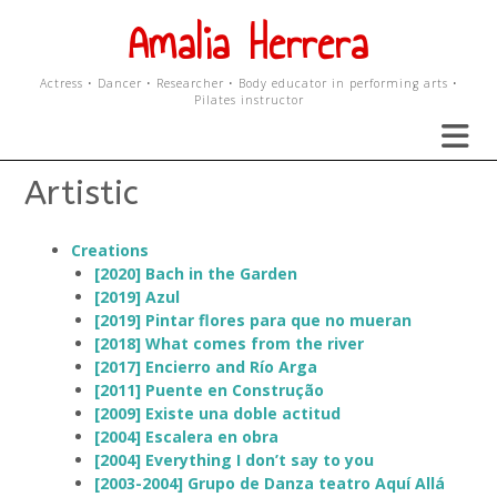
Skip
Amalia Herrera
to
content
Actress • Dancer • Researcher • Body educator in performing arts •
Pilates instructor
Artistic
Creations
[2020] Bach in the Garden
[2019] Azul
[2019] Pintar flores para que no mueran
[2018] What comes from the river
[2017] Encierro and Río Arga
[2011] Puente en Construção
[2009] Existe una doble actitud
[2004] Escalera en obra
[2004] Everything I don’t say to you
[2003-2004] Grupo de Danza teatro Aquí Allá