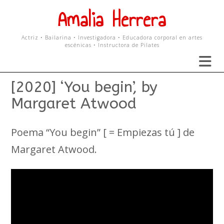
Skip
Amalia Herrera
to
content
Actriz • Bailarina • Investigadora • Educadora corporal en artes
escénicas • Instructora de Pilates
[2020] ‘You begin’, by
Margaret Atwood
Poema “You begin” [ = Empiezas tú ] de
Margaret Atwood.